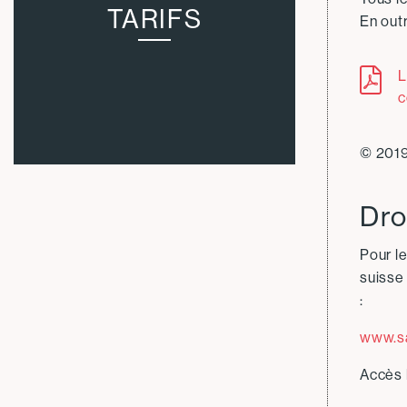
TARIFS
En out
L
© 201
Dro
Pour l
suisse
:
www.s
Accès 