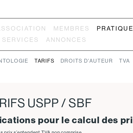
ASSOCIATION
MEMBRES
PRATIQU
SERVICES
ANNONCES
NTOLOGIE
TARIFS
DROITS D'AUTEUR
TVA
RIFS USPP / SBF
ications pour le calcul des pr
es prix s’entendent TVA non comprise